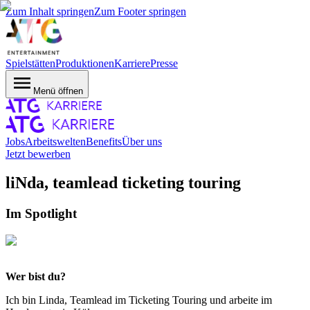
Zum Inhalt springen
Zum Footer springen
Spielstätten
Produktionen
Karriere
Presse
Menü öffnen
Jobs
Arbeitswelten
Benefits
Über uns
Jetzt bewerben
liNda, teamlead ticketing touring
Im Spotlight
Wer bist du?
Ich bin Linda, Teamlead im Ticketing Touring und arbeite im