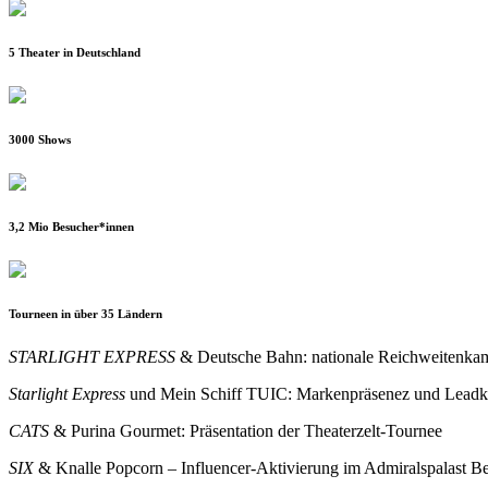
5 Theater in Deutschland
3000 Shows
3,2 Mio Besucher*innen
Tourneen in über 35 Ländern
STARLIGHT EXPRESS
& Deutsche Bahn: nationale Reichweiten
Starlight Express
und Mein Schiff TUIC: Markenpräsenez und Leadk
CATS
& Purina Gourmet: Präsentation der Theaterzelt-Tournee
SIX
& Knalle Popcorn – Influencer-Aktivierung im Admiralspalast Be