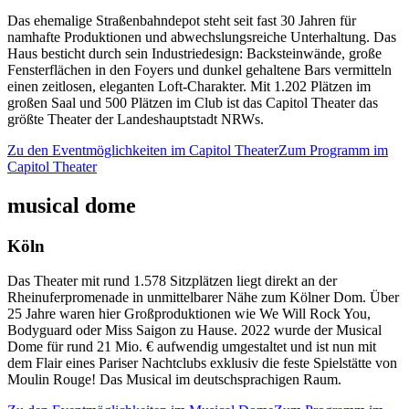
Das ehemalige Straßenbahndepot steht seit fast 30 Jahren für
namhafte Produktionen und abwechslungsreiche Unterhaltung. Das
Haus besticht durch sein Industriedesign: Backsteinwände, große
Fensterflächen in den Foyers und dunkel gehaltene Bars vermitteln
einen zeitlosen, eleganten Loft-Charakter. Mit 1.202 Plätzen im
großen Saal und 500 Plätzen im Club ist das Capitol Theater das
größte Theater der Landeshauptstadt NRWs.
Zu den Eventmöglichkeiten im Capitol Theater
Zum Programm im
Capitol Theater
musical dome
Köln
Das Theater mit rund 1.578 Sitzplätzen liegt direkt an der
Rheinuferpromenade in unmittelbarer Nähe zum Kölner Dom. Über
25 Jahre waren hier Großproduktionen wie We Will Rock You,
Bodyguard oder Miss Saigon zu Hause. 2022 wurde der Musical
Dome für rund 21 Mio. € aufwendig umgestaltet und ist nun mit
dem Flair eines Pariser Nachtclubs exklusiv die feste Spielstätte von
Moulin Rouge! Das Musical im deutschsprachigen Raum.