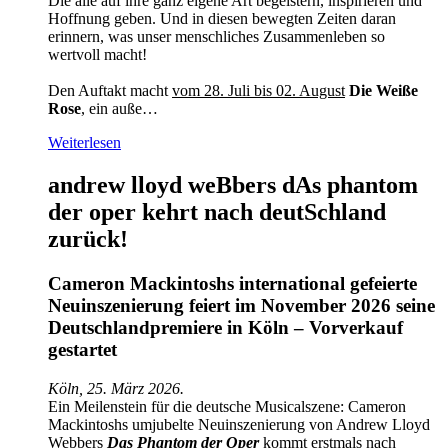
Die alle auf ihre ganz eigene Art begeistern, inspirieren und
Hoffnung geben. Und in diesen bewegten Zeiten daran
erinnern, was unser menschliches Zusammenleben so
wertvoll macht!
Den Auftakt macht
vom 28. Juli bis 02. August
Die Weiße
Rose
, ein auße…
Weiterlesen
andrew lloyd weBbers dAs phantom
der oper kehrt nach deutSchland
zurück!
Cameron Mackintoshs international gefeierte
Neuinszenierung feiert im November 2026 seine
Deutschlandpremiere in Köln – Vorverkauf
gestartet
Köln, 25. März 2026.
Ein Meilenstein für die deutsche Musicalszene: Cameron
Mackintoshs umjubelte Neuinszenierung von Andrew Lloyd
Webbers
Das Phantom der Oper
kommt erstmals nach