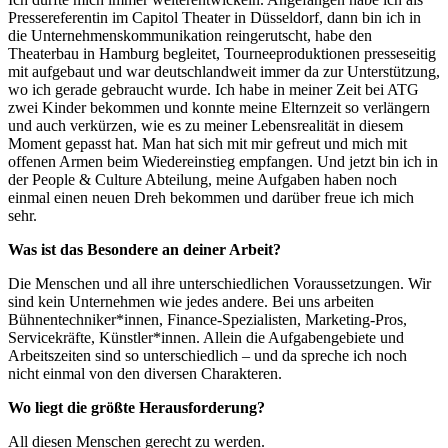
Pressereferentin im Capitol Theater in Düsseldorf, dann bin ich in
die Unternehmenskommunikation reingerutscht, habe den
Theaterbau in Hamburg begleitet, Tourneeproduktionen presseseitig
mit aufgebaut und war deutschlandweit immer da zur Unterstützung,
wo ich gerade gebraucht wurde. Ich habe in meiner Zeit bei ATG
zwei Kinder bekommen und konnte meine Elternzeit so verlängern
und auch verkürzen, wie es zu meiner Lebensrealität in diesem
Moment gepasst hat. Man hat sich mit mir gefreut und mich mit
offenen Armen beim Wiedereinstieg empfangen. Und jetzt bin ich in
der People & Culture Abteilung, meine Aufgaben haben noch
einmal einen neuen Dreh bekommen und darüber freue ich mich
sehr.
Was ist das Besondere an deiner Arbeit?
Die Menschen und all ihre unterschiedlichen Voraussetzungen. Wir
sind kein Unternehmen wie jedes andere. Bei uns arbeiten
Bühnentechniker*innen, Finance-Spezialisten, Marketing-Pros,
Servicekräfte, Künstler*innen. Allein die Aufgabengebiete und
Arbeitszeiten sind so unterschiedlich – und da spreche ich noch
nicht einmal von den diversen Charakteren.
Wo liegt die größte Herausforderung?
All diesen Menschen gerecht zu werden.