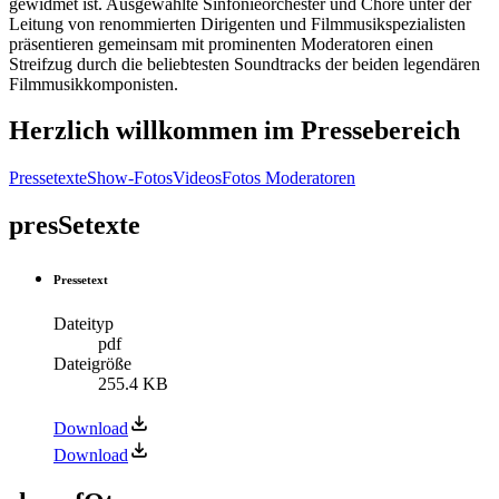
gewidmet ist. Ausgewählte Sinfonieorchester und Chöre unter der
Leitung von renommierten Dirigenten und Filmmusikspezialisten
präsentieren gemeinsam mit prominenten Moderatoren einen
Streifzug durch die beliebtesten Soundtracks der beiden legendären
Filmmusikkomponisten.
Herzlich willkommen im Pressebereich
Pressetexte
Show-Fotos
Videos
Fotos Moderatoren
presSetexte
Pressetext
Dateityp
pdf
Dateigröße
255.4 KB
Download
Download