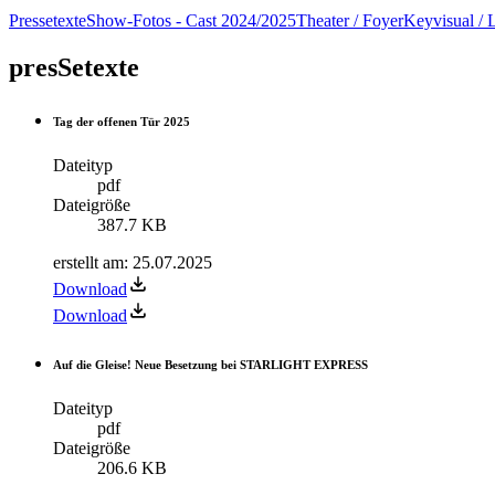
Pressetexte
Show-Fotos - Cast 2024/2025
Theater / Foyer
Keyvisual / 
presSetexte
Tag der offenen Tür 2025
Dateityp
pdf
Dateigröße
387.7 KB
erstellt am
:
25.07.2025
Download
Download
Auf die Gleise! Neue Besetzung bei STARLIGHT EXPRESS
Dateityp
pdf
Dateigröße
206.6 KB