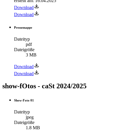
erstellt am
:
16.04.2025
Download
Download
Pressemappe
Dateityp
pdf
Dateigröße
3 MB
Download
Download
show-fOtos - caSt 2024/2025
Show-Foto 01
Dateityp
jpeg
Dateigröße
1.8 MB