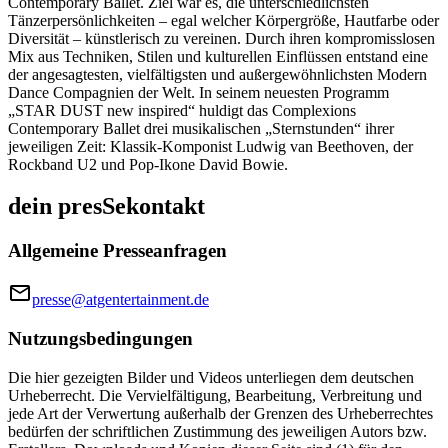
Contemporary Ballet. Ziel war es, die unterschiedlichsten
Tänzerpersönlichkeiten – egal welcher Körpergröße, Hautfarbe oder
Diversität – künstlerisch zu vereinen. Durch ihren kompromisslosen
Mix aus Techniken, Stilen und kulturellen Einflüssen entstand eine
der angesagtesten, vielfältigsten und außergewöhnlichsten Modern
Dance Compagnien der Welt. In seinem neuesten Programm
„STAR DUST new inspired“ huldigt das Complexions
Contemporary Ballet drei musikalischen „Sternstunden“ ihrer
jeweiligen Zeit: Klassik-Komponist Ludwig van Beethoven, der
Rockband U2 und Pop-Ikone David Bowie.
dein presSekontakt
Allgemeine Presseanfragen
presse@atgentertainment.de
Nutzungsbedingungen
Die hier gezeigten Bilder und Videos unterliegen dem deutschen
Urheberrecht. Die Vervielfältigung, Bearbeitung, Verbreitung und
jede Art der Verwertung außerhalb der Grenzen des Urheberrechtes
bedürfen der schriftlichen Zustimmung des jeweiligen Autors bzw.