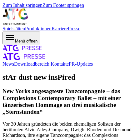
Zum Inhalt springen
Zum Footer springen
Spielstätten
Produktionen
Karriere
Presse
Menü öffnen
News
Downloadbereich
Kontakte
PR-Updates
stAr dust new insPired
New Yorks angesagteste Tanzcompagnie – das
Complexions Contemporary Ballet – mit einer
tänzerischen Hommage an drei musikalische
„Sternstunden“
Vor 30 Jahren gründeten die beiden ehemaligen Solisten der
berühmten Alvin Ailey-Company, Dwight Rhoden und Desmond
Richardson, ihre eigene Tanzcompagnie: das Complexions