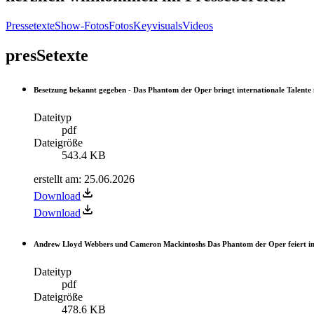
Pressetexte
Show-Fotos
Fotos
Keyvisuals
Videos
presSetexte
Besetzung bekannt gegeben - Das Phantom der Oper bringt internationale Talente
Dateityp
pdf
Dateigröße
543.4 KB
erstellt am
:
25.06.2026
Download
Download
Andrew Lloyd Webbers und Cameron Mackintoshs Das Phantom der Oper feiert im
Dateityp
pdf
Dateigröße
478.6 KB