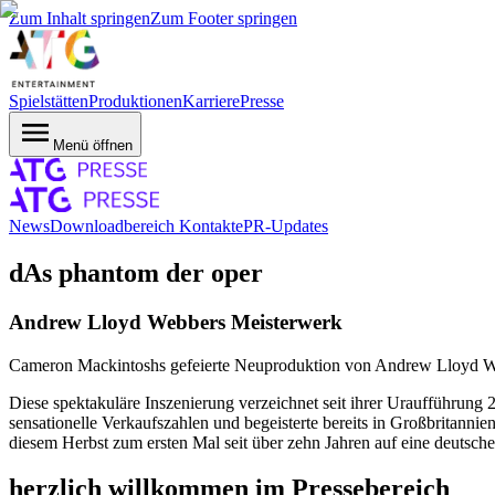
Zum Inhalt springen
Zum Footer springen
Spielstätten
Produktionen
Karriere
Presse
Menü öffnen
News
Downloadbereich
Kontakte
PR-Updates
dAs phantom der oper
Andrew Lloyd Webbers Meisterwerk
Cameron Mackintoshs gefeierte Neuproduktion von Andrew Lloyd 
Diese spektakuläre Inszenierung verzeichnet seit ihrer Uraufführung 2
sensationelle Verkaufszahlen und begeisterte bereits in Großbritanni
diesem Herbst zum ersten Mal seit über zehn Jahren auf eine deutsch
herzlich willkommen im Pressebereich