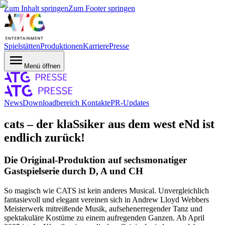
Zum Inhalt springen
Zum Footer springen
Spielstätten
Produktionen
Karriere
Presse
Menü öffnen
News
Downloadbereich
Kontakte
PR-Updates
cats – der klaSsiker aus dem west eNd ist
endlich zurück!
Die Original-Produktion auf sechsmonatiger
Gastspielserie durch D, A und CH
So magisch wie CATS ist kein anderes Musical. Unvergleichlich
fantasievoll und elegant vereinen sich in Andrew Lloyd Webbers
Meisterwerk mitreißende Musik, aufsehenerregender Tanz und
spektakuläre Kostüme zu einem aufregenden Ganzen. Ab April