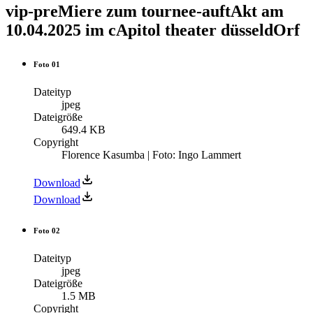
vip-preMiere zum tournee-auftAkt am
10.04.2025 im cApitol theater düsseldOrf
Foto 01
Dateityp
jpeg
Dateigröße
649.4 KB
Copyright
Florence Kasumba | Foto: Ingo Lammert
Download
Download
Foto 02
Dateityp
jpeg
Dateigröße
1.5 MB
Copyright