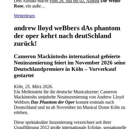
Den Auftakt macht
vom 28. Juli bis 02. August
Die Weiße
Rose
, ein auße…
Weiterlesen
andrew lloyd weBbers dAs phantom
der oper kehrt nach deutSchland
zurück!
Cameron Mackintoshs international gefeierte
Neuinszenierung feiert im November 2026 seine
Deutschlandpremiere in Köln – Vorverkauf
gestartet
Köln, 25. März 2026.
Ein Meilenstein für die deutsche Musicalszene: Cameron
Mackintoshs umjubelte Neuinszenierung von Andrew Lloyd
Webbers
Das Phantom der Oper
kommt erstmals nach
Deutschland und ist ab November im Musical Dome Köln zu
erleben.
Diese spektakuläre Inszenierung verzeichnet seit ihrer
Uraufführung 2012 große internationale Erfolge, sensationelle